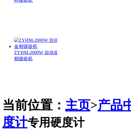
样镶嵌机
ZYHM-2000W 自动金
相镶嵌机
当前位置：
主页
>
产品
ZYHM-3000 全自动
金相镶嵌机
度计
专用硬度计