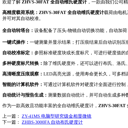
欢迎了解
ZHVS-30FAT 全自动维氏硬度计
，一款由我们公司精
高精度载荷系统：
ZHVS-30FAT 全自动维氏硬度计
载荷由电机
并可对其自动校准。
ZYHM-3000D 全自动
全自动转塔台：
设备配备了压头-物镜自动切换功能，自动加
金相镶嵌机
一键式操作：
一键测量并显示结果；打压痕结束后自动识别压
自动校准标定：
参照标准硬度块或长度标尺，可进行硬度值的
多种硬度标尺转换：
除了维氏硬度外，还可以进行布氏、洛氏
高清晰度压痕观察：
LED高亮光源，使用寿命更长久，可多
智能的计算机软件：
可通过计算机软件对硬度计全面进行控制
ZYVM-3000 真空冷
镶嵌机
自动统计与报告生成：
测量数据自动统计，并可自动生成多种数
作为一款高效且功能丰富的全自动维氏硬度计，
ZHVS-30F
上一篇：
ZY-41MS 电脑型研究级金相显微镜
下一篇：
ZHBS-3000FA 自动布氏硬度计