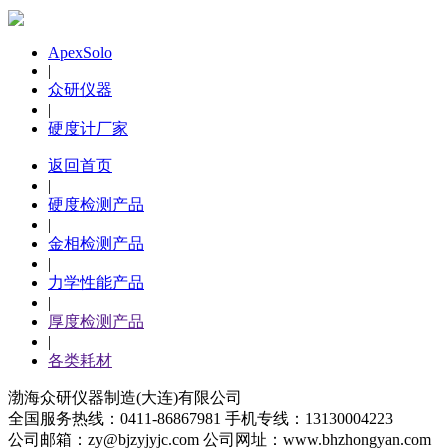
ApexSolo
ZYVM-6000 全自动
|
真空冷镶嵌机
众研仪器
|
硬度计厂家
返回首页
|
硬度检测产品
|
金相检测产品
|
ZHB-62.5MDX 高级
力学性能产品
自动转塔小负荷布氏
|
硬度计
厚度检测产品
|
各类耗材
渤海众研仪器制造(大连)有限公司
全国服务热线：0411-86867981 手机专线：13130004223
公司邮箱：zy@bjzyjyjc.com 公司网址：www.bhzhongyan.com